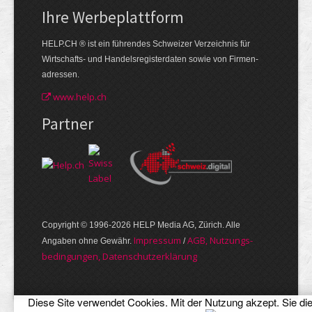
Ihre Werbe­plattform
HELP.CH ® ist ein führendes Schweizer Verzeichnis für
Wirtschafts- und Handelsregisterdaten sowie von Firmen­
adressen.
www.help.ch
Partner
Copyright © 1996-2026 HELP Media AG, Zürich. Alle
Im­pres­sum
AGB, Nut­zungs­
Angaben ohne Gewähr.
/
bedin­gungen, Daten­schutz­er­klärung
Diese Site verwendet Cookies. Mit der Nutzung akzept. Sie di