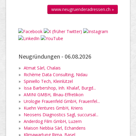
www.neugruenderadressen.ch »
Neugründungen -
06.08.2026
»
Atmat Sàrl, Chalais
»
Richème Data Consulting, Nidau
»
Spiniello Tech, Kleinlützel
»
Issa Barbershop, Inh. Khalaf, Burgd...
»
AMINI GMBH, Illnau-Effretikon
»
Urologie Frauenfeld GmbH, Frauenfel...
»
Kuehn Ventures GmbH, Kriens
»
Neosens Diagnostics Sagl, succursal...
»
Anderdog Film GmbH, Luzern
»
Maison Nebbia Sàrl, Echandens
»
Klimawartung Rima, Basel