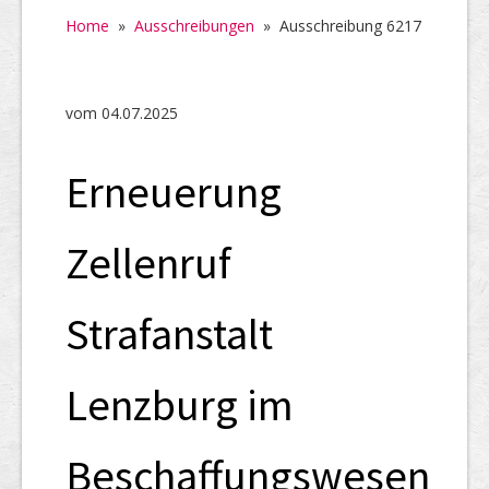
Home
Home
»
Ausschreibungen
»
Ausschreibung 6217
SHAB
Neugründungen
vom 04.07.2025
Ausschreibungen
Erneuerung
UID-Register
Marken-Register
Zellenruf
Links
Strafanstalt
Lenzburg im
Beschaffungswesen