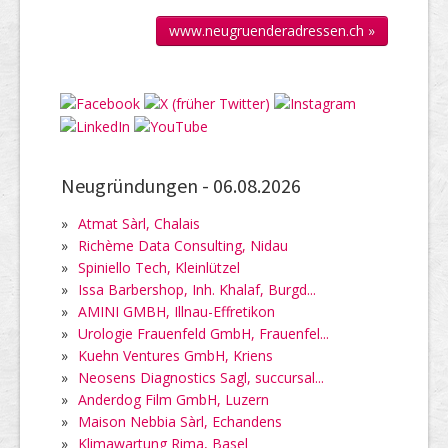
www.neugruenderadressen.ch »
Neugründungen -
06.08.2026
»
Atmat Sàrl, Chalais
»
Richème Data Consulting, Nidau
»
Spiniello Tech, Kleinlützel
»
Issa Barbershop, Inh. Khalaf, Burgd...
»
AMINI GMBH, Illnau-Effretikon
»
Urologie Frauenfeld GmbH, Frauenfel...
»
Kuehn Ventures GmbH, Kriens
»
Neosens Diagnostics Sagl, succursal...
»
Anderdog Film GmbH, Luzern
»
Maison Nebbia Sàrl, Echandens
»
Klimawartung Rima, Basel