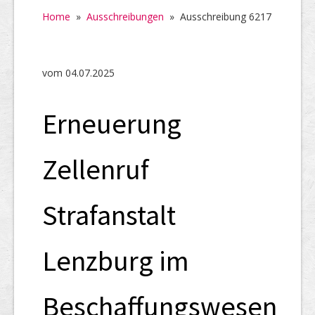
Home
Home
»
Ausschreibungen
»
Ausschreibung 6217
SHAB
Neugründungen
vom 04.07.2025
Ausschreibungen
Erneuerung
UID-Register
Marken-Register
Zellenruf
Links
Strafanstalt
Lenzburg im
Beschaffungswesen