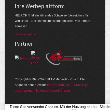
Ihre Werbe­plattform
HELP.CH ® ist ein führendes Schweizer Verzeichnis für
Wirtschafts- und Handelsregisterdaten sowie von Firmen­
adressen.
www.help.ch
Partner
Copyright © 1996-2026 HELP Media AG, Zürich. Alle
Im­pres­sum
AGB, Nut­zungs­
Angaben ohne Gewähr.
/
bedin­gungen, Daten­schutz­er­klärung
Diese Site verwendet Cookies. Mit der Nutzung akzept. Sie di