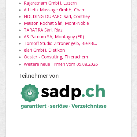
»
Rajaratnam GmbH, Luzern
»
Athletix Massage GmbH, Cham
»
HOLDING DUPARC Sàrl, Conthey
»
Maison Rochat Sàrl, Mont-Noble
»
TARATRA Sàrl, Riaz
»
AS Patrium SA, Montagny (FR)
»
Tomoff Studio Zitronengelb, Biel/Bi...
»
elari GmbH, Dietikon
»
Oester - Consulting, Thierachern
»
Weitere neue Firmen vom 05.08.2026
Teilnehmer von