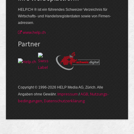
HELP.CH ® ist ein führendes Schweizer Verzeichnis für
Wirtschafts- und Handelsregisterdaten sowie von Firmen­
adressen.
www.help.ch
Partner
Copyright © 1996-2026 HELP Media AG, Zürich. Alle
Im­pres­sum
AGB, Nut­zungs­
Angaben ohne Gewähr.
/
bedin­gungen, Daten­schutz­er­klärung