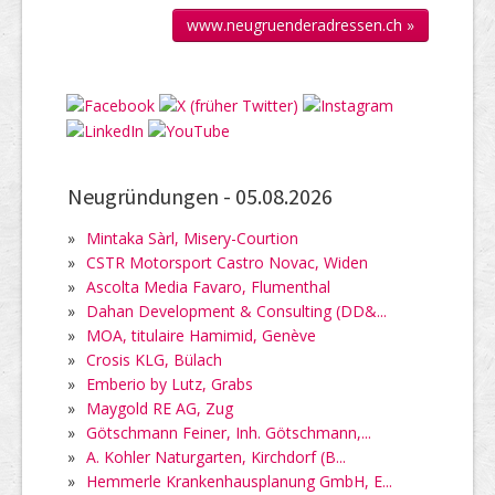
www.neugruenderadressen.ch »
Neugründungen -
05.08.2026
»
Mintaka Sàrl, Misery-Courtion
»
CSTR Motorsport Castro Novac, Widen
»
Ascolta Media Favaro, Flumenthal
»
Dahan Development & Consulting (DD&...
»
MOA, titulaire Hamimid, Genève
»
Crosis KLG, Bülach
»
Emberio by Lutz, Grabs
»
Maygold RE AG, Zug
»
Götschmann Feiner, Inh. Götschmann,...
»
A. Kohler Naturgarten, Kirchdorf (B...
»
Hemmerle Krankenhausplanung GmbH, E...