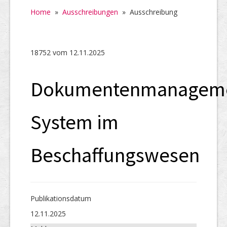
Home
Home
»
Ausschreibungen
»
Ausschreibung
SHAB
Neugründungen
18752 vom 12.11.2025
Ausschreibungen
Dokumentenmanageme
UID-Register
Marken-Register
System im
Links
Beschaffungswesen
Publikations­datum
12.11.2025