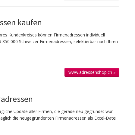
ssen kaufen
 Ihres Kun­den­kreises kön­nen Firmen­adressen individuell
 850'000 Schweizer Firmen­adressen, selek­tierbar nach Ihren
www.adressenshop.ch »
adressen
g­liche Up­date aller Firmen, die gerade neu ge­gründet wur­
täglich die neu­gegründenten Firmen­adressen als Excel-Datei