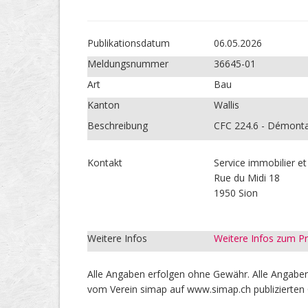
Publikations­datum
06.05.2026
Meldungs­nummer
36645-01
Art
Bau
Kanton
Wallis
Beschreibung
CFC 224.6 - Démonta
Kontakt
Service immobilier e
Rue du Midi 18
1950 Sion
Weitere Infos
Weitere Infos zum 
Alle Angaben erfolgen ohne Gewähr. Alle Angaben 
vom Verein simap auf www.simap.ch publizierten 