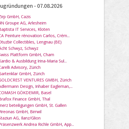
ugründungen -
07.08.2026
Zirp GmbH, Cazis
4N Groupe AG, Arlesheim
Baptista IT Services, Kloten
CA Peinture rénovation Carlos, Crém...
Otuzbir Collectibles, Lengnau (BE)
Ächt Schwyz, Schwyz
Swiss Plattform GmbH, Cham
Kardio & Ausbildung Irina-Maria Sul...
Carelli Advisory, Zürich
Gartenklar GmbH, Zürich
GOLDCREST VENTURES GMBH, Zürich
Adlermann Design, Inhaber Eagleman,...
COMASH GÖKDEMIR, Basel
Brafox Finance GmbH, Thal
merz beteiligungen GmbH, St. Gallen
Vireonas GmbH, Birrwil
Staziun AG, Ilanz/Glion
Präsenzwerk Andrea Richle GmbH, App...