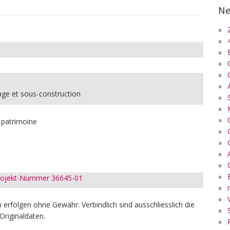
Ne
»
»
»
»
»
»
ge et sous-construction
»
»
»
t patrimoine
»
»
»
»
»
Projekt-Nummer 36645-01
»
»
erfolgen ohne Gewähr. Verbindlich sind ausschliesslich die
»
Originaldaten.
»