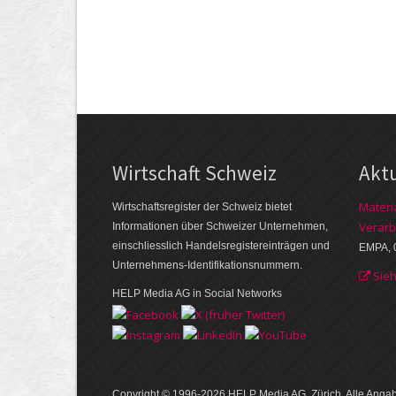
Wirtschaft Schweiz
Akt
Materi
Wirtschaftsregister der Schweiz bietet
Verarb
Informationen über Schweizer Unternehmen,
einschliesslich Handelsregistereinträgen und
EMPA, 
Unternehmens-Identifikationsnummern.
Sie
HELP Media AG in Social Networks
Copyright © 1996-2026 HELP Media AG, Zürich. Alle Ang