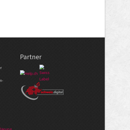
Partner
er
n­
klärung