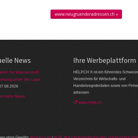
www.neugruenderadressen.ch »
uelle News
Ihre Werbe­plattform
alien für Wasserstoff-
HELP.CH ® ist ein führendes Schweiz
eitung unter der Lupe
Verzeichnis für Wirtschafts- und
Handelsregisterdaten sowie von Firme
07.08.2026
adressen.
he mehr News
www.help.ch
Im­pres­sum
AGB, Nut­zungs­bedin­gungen, Daten­schutz­er­
aben ohne Gewähr.
/