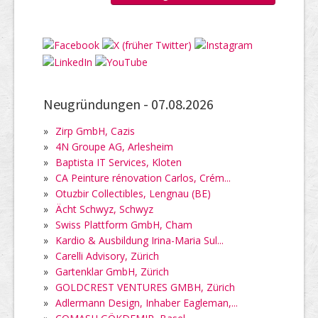
Neugründungen -
07.08.2026
»
Zirp GmbH, Cazis
»
4N Groupe AG, Arlesheim
»
Baptista IT Services, Kloten
»
CA Peinture rénovation Carlos, Crém...
»
Otuzbir Collectibles, Lengnau (BE)
»
Ächt Schwyz, Schwyz
»
Swiss Plattform GmbH, Cham
»
Kardio & Ausbildung Irina-Maria Sul...
»
Carelli Advisory, Zürich
»
Gartenklar GmbH, Zürich
»
GOLDCREST VENTURES GMBH, Zürich
»
Adlermann Design, Inhaber Eagleman,...