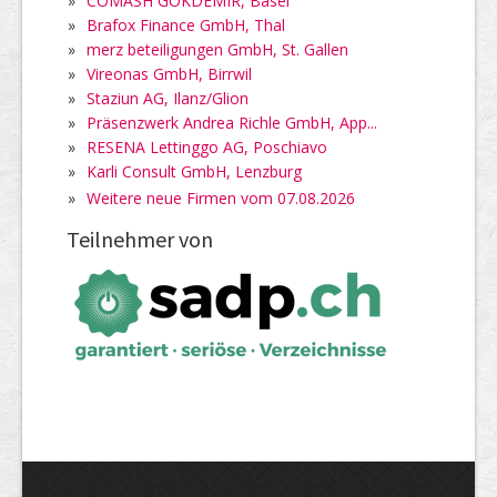
»
COMASH GÖKDEMIR, Basel
»
Brafox Finance GmbH, Thal
»
merz beteiligungen GmbH, St. Gallen
»
Vireonas GmbH, Birrwil
»
Staziun AG, Ilanz/Glion
»
Präsenzwerk Andrea Richle GmbH, App...
»
RESENA Lettinggo AG, Poschiavo
»
Karli Consult GmbH, Lenzburg
»
Weitere neue Firmen vom 07.08.2026
Teilnehmer von