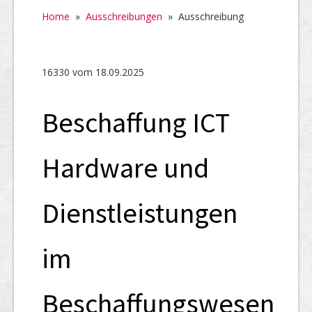
Home
Home
»
Ausschreibungen
»
Ausschreibung
SHAB
Neugründungen
16330 vom 18.09.2025
Ausschreibungen
Beschaffung ICT
UID-Register
Marken-Register
Hardware und
Links
Dienstleistungen
im
Beschaffungswesen