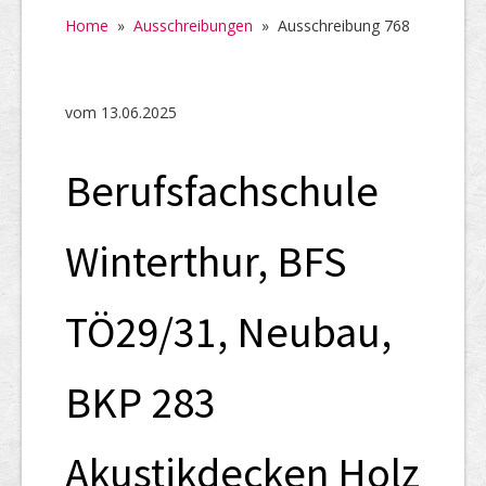
Home
Home
»
Ausschreibungen
»
Ausschreibung 768
SHAB
Neugründungen
vom 13.06.2025
Ausschreibungen
Berufsfachschule
UID-Register
Marken-Register
Winterthur, BFS
Links
TÖ29/31, Neubau,
BKP 283
Akustikdecken Holz