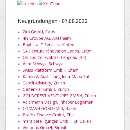
Neugründungen -
07.08.2026
»
Zirp GmbH, Cazis
»
4N Groupe AG, Arlesheim
»
Baptista IT Services, Kloten
»
CA Peinture rénovation Carlos, Crém...
»
Otuzbir Collectibles, Lengnau (BE)
»
Ächt Schwyz, Schwyz
»
Swiss Plattform GmbH, Cham
»
Kardio & Ausbildung Irina-Maria Sul...
»
Carelli Advisory, Zürich
»
Gartenklar GmbH, Zürich
»
GOLDCREST VENTURES GMBH, Zürich
»
Adlermann Design, Inhaber Eagleman,...
»
COMASH GÖKDEMIR, Basel
»
Brafox Finance GmbH, Thal
»
merz beteiligungen GmbH, St. Gallen
»
Vireonas GmbH, Birrwil