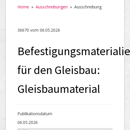
Home
Home
»
Ausschreibungen
»
Ausschreibung
SHAB
Neugründungen
36670 vom 06.05.2026
Ausschreibungen
Befestigungsmateriali
UID-Register
Marken-Register
für den Gleisbau:
Links
Gleisbaumaterial
Publikations­datum
06.05.2026