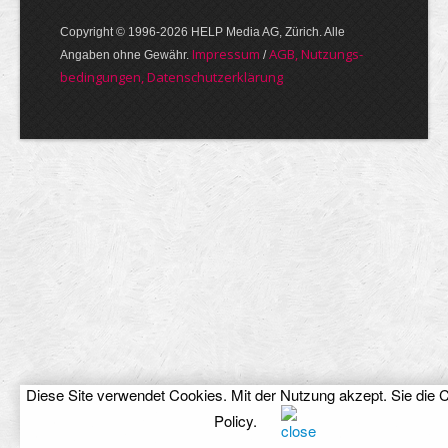
Copyright © 1996-2026 HELP Media AG, Zürich. Alle
Im­pres­sum
AGB, Nut­zungs­
Angaben ohne Gewähr.
/
bedin­gungen, Daten­schutz­er­klärung
Diese Site verwendet Cookies. Mit der Nutzung akzept. Sie die
C
Policy
.