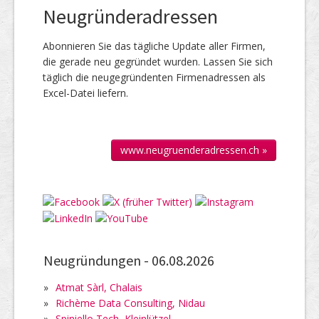
Neugründeradressen
Abonnieren Sie das täg­liche Up­date aller Firmen,
die gerade neu ge­gründet wur­den. Lassen Sie sich
täglich die neu­gegründenten Firmen­adressen als
Excel-Datei liefern.
www.neugruenderadressen.ch »
Neugründungen -
06.08.2026
»
Atmat Sàrl, Chalais
»
Richème Data Consulting, Nidau
»
Spiniello Tech, Kleinlützel