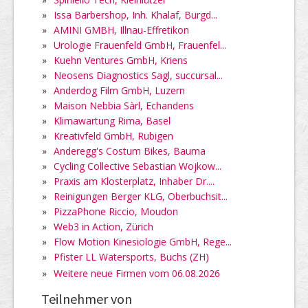
»
Issa Barbershop, Inh. Khalaf, Burgd...
»
AMINI GMBH, Illnau-Effretikon
»
Urologie Frauenfeld GmbH, Frauenfel...
»
Kuehn Ventures GmbH, Kriens
»
Neosens Diagnostics Sagl, succursal...
»
Anderdog Film GmbH, Luzern
»
Maison Nebbia Sàrl, Echandens
»
Klimawartung Rima, Basel
»
Kreativfeld GmbH, Rubigen
»
Anderegg's Costum Bikes, Bauma
»
Cycling Collective Sebastian Wojkow...
»
Praxis am Klosterplatz, Inhaber Dr....
»
Reinigungen Berger KLG, Oberbuchsit...
»
PizzaPhone Riccio, Moudon
»
Web3 in Action, Zürich
»
Flow Motion Kinesiologie GmbH, Rege...
»
Pfister LL Watersports, Buchs (ZH)
»
Weitere neue Firmen vom 06.08.2026
Teilnehmer von