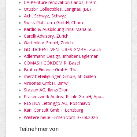
»
CA Peinture rénovation Carlos, Crém...
»
Otuzbir Collectibles, Lengnau (BE)
»
Ächt Schwyz, Schwyz
»
Swiss Plattform GmbH, Cham
»
Kardio & Ausbildung Irina-Maria Sul...
»
Carelli Advisory, Zürich
»
Gartenklar GmbH, Zürich
»
GOLDCREST VENTURES GMBH, Zürich
»
Adlermann Design, Inhaber Eagleman,...
»
COMASH GÖKDEMIR, Basel
»
Brafox Finance GmbH, Thal
»
merz beteiligungen GmbH, St. Gallen
»
Vireonas GmbH, Birrwil
»
Staziun AG, Ilanz/Glion
»
Präsenzwerk Andrea Richle GmbH, App...
»
RESENA Lettinggo AG, Poschiavo
»
Karli Consult GmbH, Lenzburg
»
Weitere neue Firmen vom 07.08.2026
Teilnehmer von