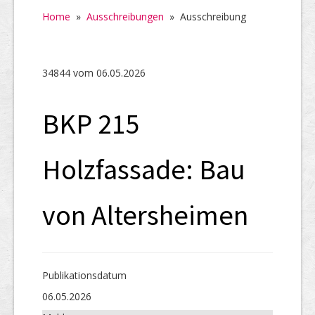
Home
Home
»
Ausschreibungen
»
Ausschreibung
SHAB
Neugründungen
34844 vom 06.05.2026
Ausschreibungen
BKP 215
UID-Register
Marken-Register
Holzfassade: Bau
Links
von Altersheimen
Publikations­datum
06.05.2026