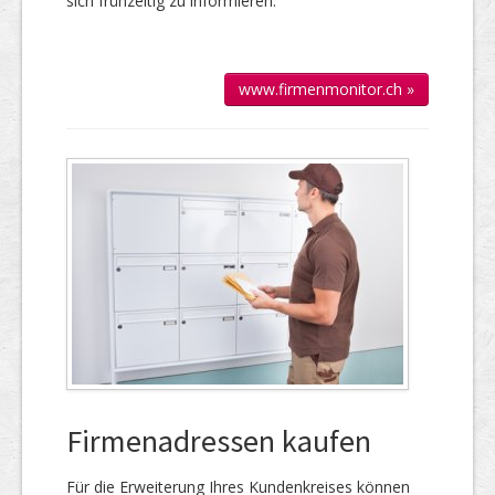
sich frühzeitig zu informieren.
www.firmenmonitor.ch »
Firmenadressen kaufen
Für die Er­wei­te­rung Ihres Kun­den­kreises kön­nen