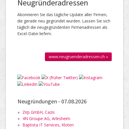
Neugründeradressen
Abonnieren Sie das täg­liche Up­date aller Firmen,
die gerade neu ge­gründet wur­den. Lassen Sie sich
täglich die neu­gegründenten Firmen­adressen als
Excel-Datei liefern.
www.neugruenderadressen.ch »
Neugründungen -
07.08.2026
»
Zirp GmbH, Cazis
»
4N Groupe AG, Arlesheim
»
Baptista IT Services, Kloten