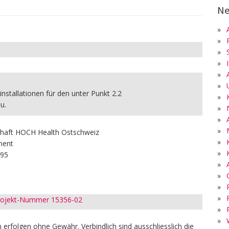
Ne
»
»
»
»
»
»
rinstallationen für den unter Punkt 2.2
»
au.
»
»
»
schaft HOCH Health Ostschweiz
»
ment
»
 95
»
»
»
»
Projekt-Nummer 15356-02
»
»
erfolgen ohne Gewähr. Verbindlich sind ausschliesslich die