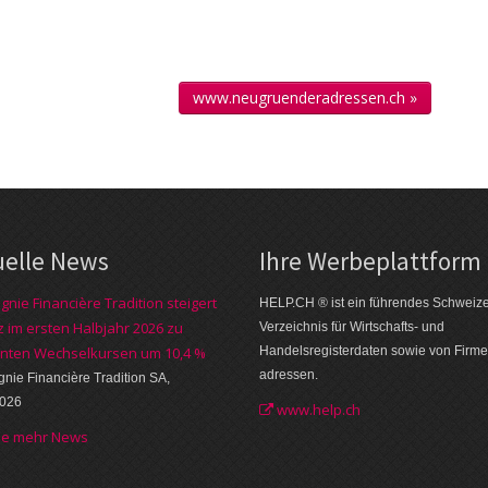
www.neugruenderadressen.ch »
uelle News
Ihre Werbe­plattform
nie Financière Tradition steigert
HELP.CH ® ist ein führendes Schweiz
 im ersten Halbjahr 2026 zu
Verzeichnis für Wirtschafts- und
nten Wechselkursen um 10,4 %
Handelsregisterdaten sowie von Firme
adressen.
ie Financière Tradition SA,
2026
www.help.ch
he mehr News