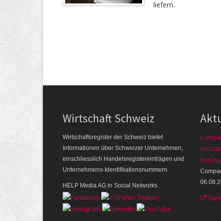
liefern.
Wirtschaft Schweiz
Akt
Compag
Wirtschaftsregister der Schweiz bietet
Umsatz
Informationen über Schweizer Unternehmen,
einschliesslich Handelsregistereinträgen und
konsta
Unternehmens-Identifikationsnummern.
Compagn
06.08.
HELP Media AG in Social Networks
Sie