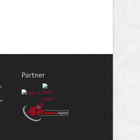
Partner
er
n­