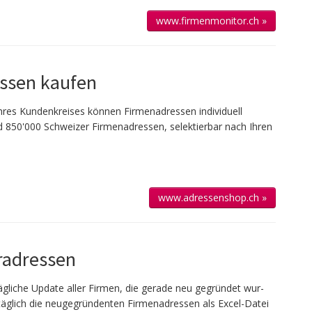
www.firmenmonitor.ch »
ssen kaufen
 Ihres Kun­den­kreises kön­nen Firmen­adressen individuell
 850'000 Schweizer Firmen­adressen, selek­tierbar nach Ihren
www.adressenshop.ch »
adressen
g­liche Up­date aller Firmen, die gerade neu ge­gründet wur­
täglich die neu­gegründenten Firmen­adressen als Excel-Datei