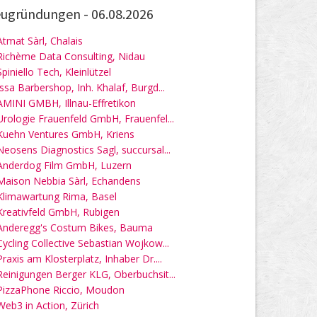
ugründungen -
06.08.2026
Atmat Sàrl, Chalais
Richème Data Consulting, Nidau
Spiniello Tech, Kleinlützel
Issa Barbershop, Inh. Khalaf, Burgd...
AMINI GMBH, Illnau-Effretikon
Urologie Frauenfeld GmbH, Frauenfel...
Kuehn Ventures GmbH, Kriens
Neosens Diagnostics Sagl, succursal...
Anderdog Film GmbH, Luzern
Maison Nebbia Sàrl, Echandens
Klimawartung Rima, Basel
Kreativfeld GmbH, Rubigen
Anderegg's Costum Bikes, Bauma
Cycling Collective Sebastian Wojkow...
Praxis am Klosterplatz, Inhaber Dr....
Reinigungen Berger KLG, Oberbuchsit...
PizzaPhone Riccio, Moudon
Web3 in Action, Zürich