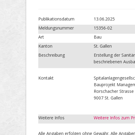
Publikations­datum
13.06.2025
Meldungs­nummer
15356-02
Art
Bau
Kanton
St. Gallen
Beschreibung
Erstellung der Sanitä
beschriebenen Ausb
Kontakt
Spitalanlagengesell
Bauprojekt Manage
Rorschacher Strasse
9007 St. Gallen
Weitere Infos
Weitere Infos zum 
Alle Angaben erfolgen ohne Gewähr. Alle Angaben 