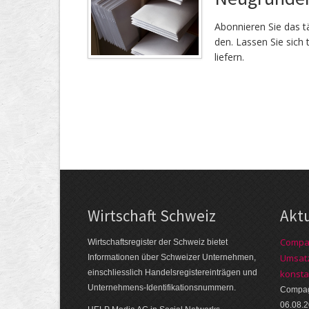
Abonnieren Sie das tä
den. Lassen Sie sich 
liefern.
Wirtschaft Schweiz
Akt
Compag
Wirtschaftsregister der Schweiz bietet
Umsatz
Informationen über Schweizer Unternehmen,
einschliesslich Handelsregistereinträgen und
konsta
Unternehmens-Identifikationsnummern.
Compagn
06.08.