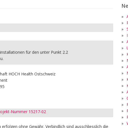
Ne
»
»
»
»
»
»
oinstallationen für den unter Punkt 2.2
»
u.
»
»
»
schaft HOCH Health Ostschweiz
»
ment
»
 95
»
»
»
»
Projekt-Nummer 15217-02
»
»
erfolgen ohne Gewähr. Verbindlich sind ausschliesslich die