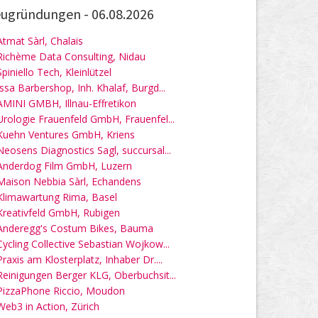
ugründungen -
06.08.2026
Atmat Sàrl, Chalais
Richème Data Consulting, Nidau
Spiniello Tech, Kleinlützel
Issa Barbershop, Inh. Khalaf, Burgd...
AMINI GMBH, Illnau-Effretikon
Urologie Frauenfeld GmbH, Frauenfel...
Kuehn Ventures GmbH, Kriens
Neosens Diagnostics Sagl, succursal...
Anderdog Film GmbH, Luzern
Maison Nebbia Sàrl, Echandens
Klimawartung Rima, Basel
Kreativfeld GmbH, Rubigen
Anderegg's Costum Bikes, Bauma
Cycling Collective Sebastian Wojkow...
Praxis am Klosterplatz, Inhaber Dr....
Reinigungen Berger KLG, Oberbuchsit...
PizzaPhone Riccio, Moudon
Web3 in Action, Zürich