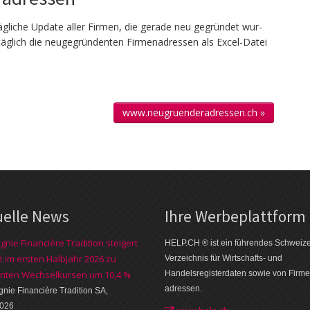
g­liche Up­date aller Firmen, die gerade neu ge­gründet wur­
täglich die neu­gegründenten Firmen­adressen als Excel-Datei
www.neugruenderadressen.ch »
uelle News
Ihre Werbe­plattform
nie Financière Tradition steigert
HELP.CH ® ist ein führendes Schweiz
 im ersten Halbjahr 2026 zu
Verzeichnis für Wirtschafts- und
nten Wechselkursen um 10,4 %
Handelsregisterdaten sowie von Firme
adressen.
ie Financière Tradition SA,
2026