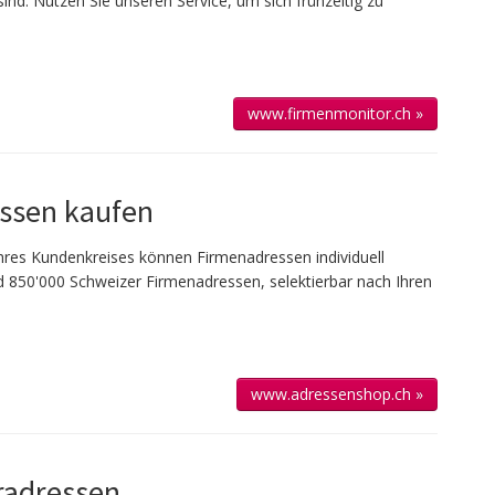
sind. Nutzen Sie unseren Service, um sich frühzeitig zu
www.firmenmonitor.ch »
ssen kaufen
 Ihres Kun­den­kreises kön­nen Firmen­adressen individuell
 850'000 Schweizer Firmen­adressen, selek­tierbar nach Ihren
www.adressenshop.ch »
adressen