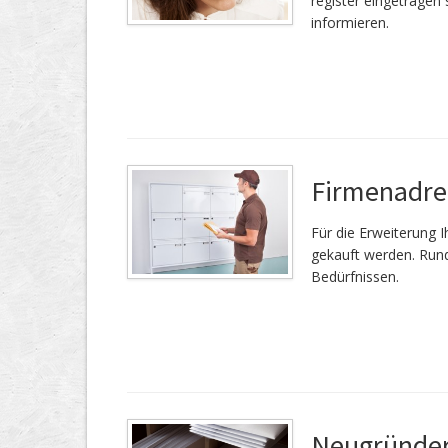
register eingetragen 
informieren.
Firmenadre
Für die Er­wei­te­rung
gekauft werden. Rund
Bedürfnissen.
Neugründer