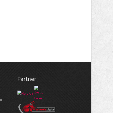
Partner
er
n­