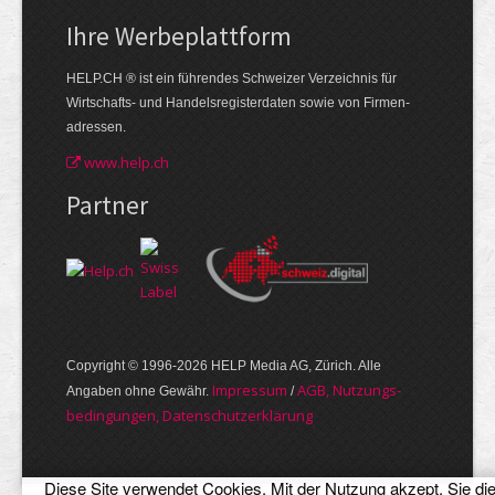
Ihre Werbe­plattform
HELP.CH ® ist ein führendes Schweizer Verzeichnis für
Wirtschafts- und Handelsregisterdaten sowie von Firmen­
adressen.
www.help.ch
Partner
Copyright © 1996-2026 HELP Media AG, Zürich. Alle
Im­pres­sum
AGB, Nut­zungs­
Angaben ohne Gewähr.
/
bedin­gungen, Daten­schutz­er­klärung
Diese Site verwendet Cookies. Mit der Nutzung akzept. Sie di