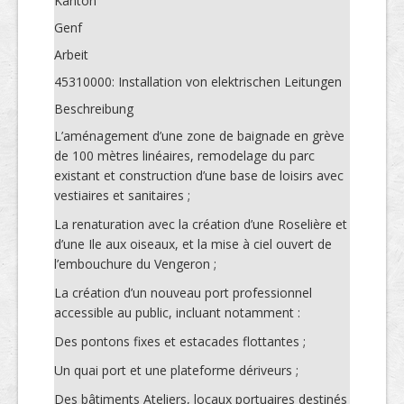
Kanton
Genf
Arbeit
45310000: Installation von elektrischen Leitungen
Beschreibung
L’aménagement d’une zone de baignade en grève
de 100 mètres linéaires, remodelage du parc
existant et construction d’une base de loisirs avec
vestiaires et sanitaires ;
La renaturation avec la création d’une Roselière et
d’une Ile aux oiseaux, et la mise à ciel ouvert de
l’embouchure du Vengeron ;
La création d’un nouveau port professionnel
accessible au public, incluant notamment :
Des pontons fixes et estacades flottantes ;
Un quai port et une plateforme dériveurs ;
Des bâtiments Ateliers, locaux portuaires destinés