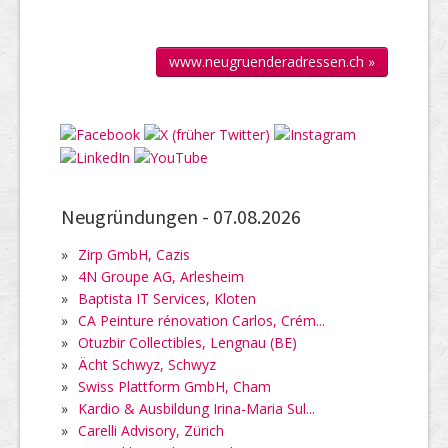
www.neugruenderadressen.ch »
Neugründungen -
07.08.2026
»
Zirp GmbH, Cazis
»
4N Groupe AG, Arlesheim
»
Baptista IT Services, Kloten
»
CA Peinture rénovation Carlos, Crém...
»
Otuzbir Collectibles, Lengnau (BE)
»
Ächt Schwyz, Schwyz
»
Swiss Plattform GmbH, Cham
»
Kardio & Ausbildung Irina-Maria Sul...
»
Carelli Advisory, Zürich