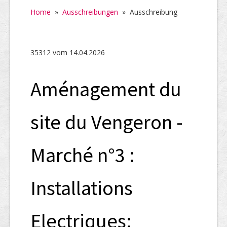
Home
Home
»
Ausschreibungen
»
Ausschreibung
SHAB
Neugründungen
35312 vom 14.04.2026
Ausschreibungen
Aménagement du
UID-Register
Marken-Register
site du Vengeron -
Links
Marché n°3 :
Installations
Electriques: