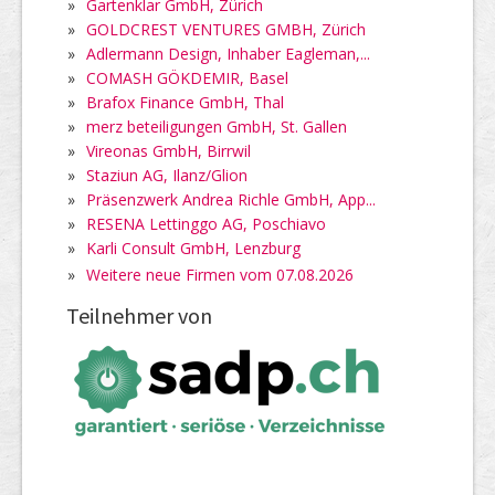
»
Gartenklar GmbH, Zürich
»
GOLDCREST VENTURES GMBH, Zürich
»
Adlermann Design, Inhaber Eagleman,...
»
COMASH GÖKDEMIR, Basel
»
Brafox Finance GmbH, Thal
»
merz beteiligungen GmbH, St. Gallen
»
Vireonas GmbH, Birrwil
»
Staziun AG, Ilanz/Glion
»
Präsenzwerk Andrea Richle GmbH, App...
»
RESENA Lettinggo AG, Poschiavo
»
Karli Consult GmbH, Lenzburg
»
Weitere neue Firmen vom 07.08.2026
Teilnehmer von