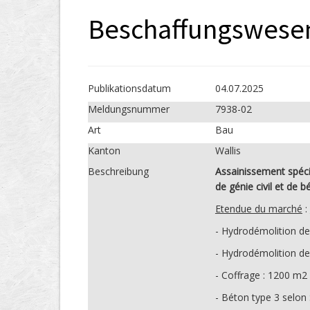
Beschaffungswese
Publikations­datum
04.07.2025
Meldungs­nummer
7938-02
Art
Bau
Kanton
Wallis
Beschreibung
Assainissement spécia
de génie civil et de 
Etendue du marché
:
- Hydrodémolition de
- Hydrodémolition de
- Coffrage : 1200 m2
- Béton type 3 selo