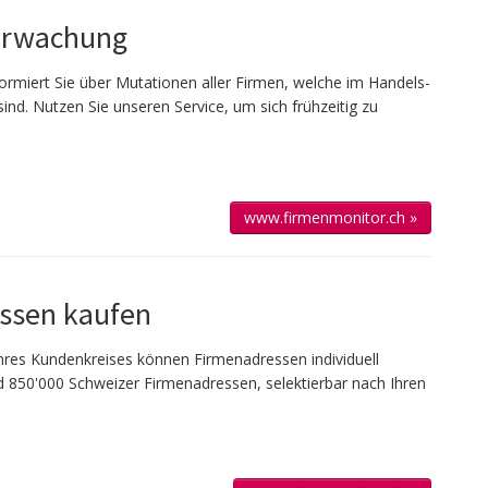
erwachung
ormiert Sie über Mutationen aller Firmen, welche im Handels­
sind. Nutzen Sie unseren Service, um sich frühzeitig zu
www.firmenmonitor.ch »
ssen kaufen
 Ihres Kun­den­kreises kön­nen Firmen­adressen individuell
 850'000 Schweizer Firmen­adressen, selek­tierbar nach Ihren