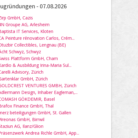
ugründungen -
07.08.2026
Zirp GmbH, Cazis
4N Groupe AG, Arlesheim
Baptista IT Services, Kloten
CA Peinture rénovation Carlos, Crém...
Otuzbir Collectibles, Lengnau (BE)
Ächt Schwyz, Schwyz
Swiss Plattform GmbH, Cham
Kardio & Ausbildung Irina-Maria Sul...
Carelli Advisory, Zürich
Gartenklar GmbH, Zürich
GOLDCREST VENTURES GMBH, Zürich
Adlermann Design, Inhaber Eagleman,...
COMASH GÖKDEMIR, Basel
Brafox Finance GmbH, Thal
merz beteiligungen GmbH, St. Gallen
Vireonas GmbH, Birrwil
Staziun AG, Ilanz/Glion
Präsenzwerk Andrea Richle GmbH, App...