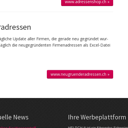
www.adressenshop.ch »
adressen
g­liche Up­date aller Firmen, die gerade neu ge­gründet wur­
täglich die neu­gegründenten Firmen­adressen als Excel-Datei
www.neugruenderadressen.ch »
uelle News
Ihre Werbe­plattform