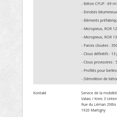
- Béton CFUP : 69 m
- Enrobés bitumineux
- Eléments préfabriqu
- Micropieux, ROR 12
- Micropieux, ROR 139
- Parois clouées : 3
- Clous définitifs : 13
- Clous provisoires :
- Profilés pour berlin
- Démolition de béto
Kontakt
Service de la mobilit
Valais / Kreis 3 Unter
Rue du Léman 29Bis
1920 Martigny