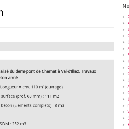
Ne
n
»
»
»
»
»
»
»
»
»
lisé du demi-pont de Chernat à Val-d’Illiez. Travaux
»
béton armé
»
»
Longueur = env. 110 m' (ouvrage)
»
 surface (prof. 60 mm) : 111 m2
»
»
 béton (Eléments complets) : 8 m3
»
»
n SDM : 252 m3
»