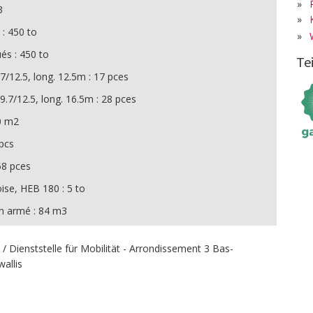
»
3
»
 : 450 to
»
és : 450 to
Te
7/12.5, long. 12.5m : 17 pces
.7/12.5, long. 16.5m : 28 pces
50 m2
 pcs
 58 pces
oise, HEB 180 : 5 to
n armé : 84 m3
é / Dienststelle für Mobilität - Arrondissement 3 Bas-
wallis