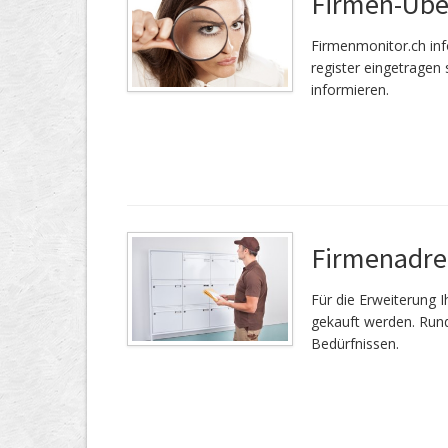
Firmen-Üb
Firmenmonitor.ch inf
register eingetragen 
informieren.
Firmenadre
Für die Er­wei­te­rung
gekauft werden. Rund
Bedürfnissen.