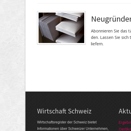
Neugründer
Abonnieren Sie das tä
den. Lassen Sie sich 
liefern.
Wirtschaft Schweiz
Akt
Ergebn
Wirtschaftsregister der Schweiz bietet
Oerlik
Informationen über Schweizer Unternehmen,