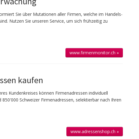
erwachung
ormiert Sie über Mutationen aller Firmen, welche im Handels­
sind. Nutzen Sie unseren Service, um sich frühzeitig zu
www.firmenmonitor.ch »
ssen kaufen
 Ihres Kun­den­kreises kön­nen Firmen­adressen individuell
 850'000 Schweizer Firmen­adressen, selek­tierbar nach Ihren
www.adressenshop.ch »