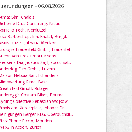
ugründungen -
06.08.2026
Atmat Sàrl, Chalais
Richème Data Consulting, Nidau
Spiniello Tech, Kleinlützel
Issa Barbershop, Inh. Khalaf, Burgd...
AMINI GMBH, Illnau-Effretikon
Urologie Frauenfeld GmbH, Frauenfel...
Kuehn Ventures GmbH, Kriens
Neosens Diagnostics Sagl, succursal...
Anderdog Film GmbH, Luzern
Maison Nebbia Sàrl, Echandens
Klimawartung Rima, Basel
Kreativfeld GmbH, Rubigen
Anderegg's Costum Bikes, Bauma
Cycling Collective Sebastian Wojkow...
Praxis am Klosterplatz, Inhaber Dr....
Reinigungen Berger KLG, Oberbuchsit...
PizzaPhone Riccio, Moudon
Web3 in Action, Zürich