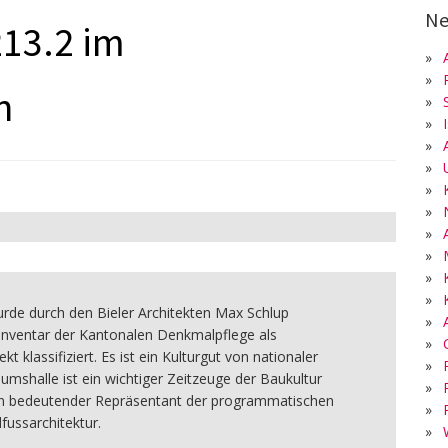
Ne
213.2 im
»
»
n
»
»
»
»
»
»
»
»
»
»
urde durch den Bieler Architekten Max Schlup
»
m Inventar der Kantonalen Denkmalpflege als
»
t klassifiziert. Es ist ein Kulturgut von nationaler
»
umshalle ist ein wichtiger Zeitzeuge der Baukultur
»
ein bedeutender Repräsentant der programmatischen
»
fussarchitektur.
»