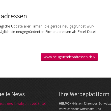
adressen
g­liche Up­date aller Firmen, die gerade neu ge­gründet wur­
täglich die neu­gegründenten Firmen­adressen als Excel-Datei
www.neugruenderadressen.ch »
uelle News
Ihre Werbe­plattform
isse des 1. Halbjahrs 2026 - OC
HELP.CH ® ist ein führendes Schweiz
on
Verzeichnis für Wirtschafts- und