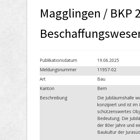
Magglingen / BKP 
Beschaffungswese
Publikations­datum
19.06.2025
Meldungs­nummer
11957-02
Art
Bau
Kanton
Bern
Beschreibung
Die Jubiläumshalle w
konzipiert und ist i
schützenswertes Objek
Bedeutung. Die Jubilä
der 80er Jahre und 
Baukultur der Jurasüd