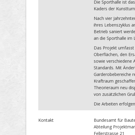
Die Sporthalle ist d
Kaders der Kunstturn
Nach vier Jahrzehnte
ihres Lebenszyklus a
Betrieb saniert werd
an die Sporthalle im 
Das Projekt umfasst 
Oberflächen, den Er
sowie verschiedene 
Standards. Mit Ände
Garderobebereiche re
Kraftraum geschaffen
Theorieraum neu disp
von zusätzlichen Gru
Die Arbeiten erfolgen
Kontakt
Bundesamt für Baute
Abteilung Projektm
Fellerstrasse 21