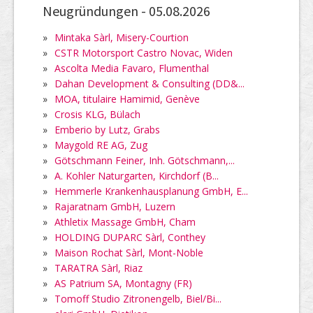
Neugründungen -
05.08.2026
»
Mintaka Sàrl, Misery-Courtion
»
CSTR Motorsport Castro Novac, Widen
»
Ascolta Media Favaro, Flumenthal
»
Dahan Development & Consulting (DD&...
»
MOA, titulaire Hamimid, Genève
»
Crosis KLG, Bülach
»
Emberio by Lutz, Grabs
»
Maygold RE AG, Zug
»
Götschmann Feiner, Inh. Götschmann,...
»
A. Kohler Naturgarten, Kirchdorf (B...
»
Hemmerle Krankenhausplanung GmbH, E...
»
Rajaratnam GmbH, Luzern
»
Athletix Massage GmbH, Cham
»
HOLDING DUPARC Sàrl, Conthey
»
Maison Rochat Sàrl, Mont-Noble
»
TARATRA Sàrl, Riaz
»
AS Patrium SA, Montagny (FR)
»
Tomoff Studio Zitronengelb, Biel/Bi...