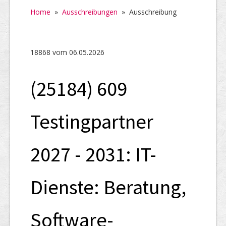
Home
Home
»
Ausschreibungen
»
Ausschreibung
SHAB
Neugründungen
18868 vom 06.05.2026
Ausschreibungen
(25184) 609
UID-Register
Marken-Register
Testingpartner
Links
2027 - 2031: IT-
Dienste: Beratung,
Software-